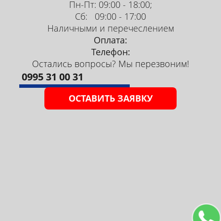
Пн-Пт: 09:00 - 18:00;
сульфонат
Сб: 09:00 - 17:00
Наличными и перечеслением
купить в
Оплата:
Бишкеке
Телефон:
Остались вопросы? Мы перезвоним!
0995 31 00 31
Альфа-олефин
сульфонат
ОСТАВИТЬ ЗАЯВКУ
Оставьте заявку, чтобы узнать цену:
или позвоните нам
0995 31 00 31
ОСТАВИТЬ ЗАЯВКУ