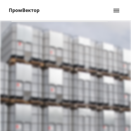
ПромВектор