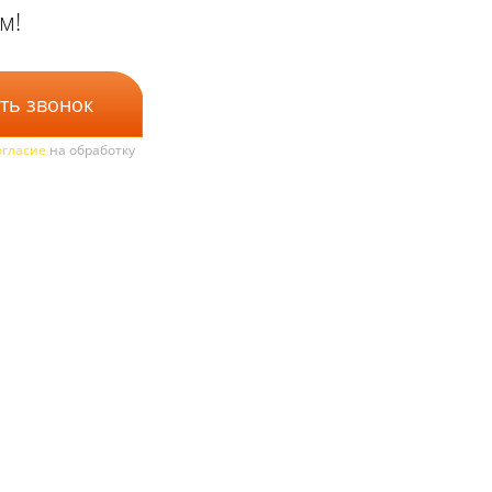
м!
ть звонок
огласие
на обработку