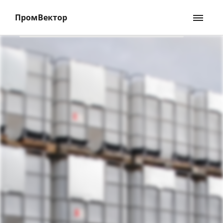
ПромВектор