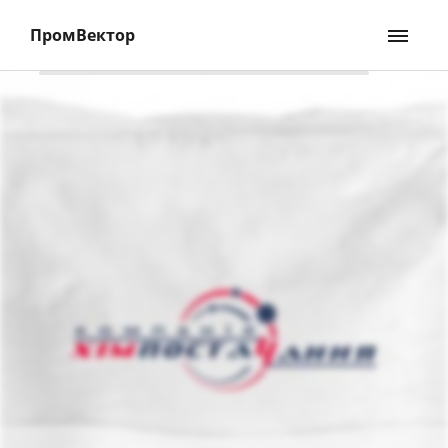
ПромВектор