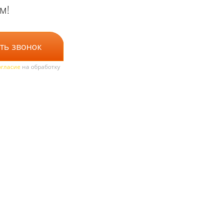
м!
ть звонок
огласие
на обработку