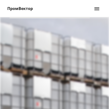
ПромВектор