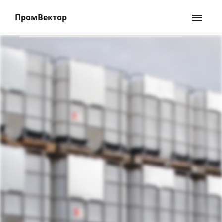
ПромВектор