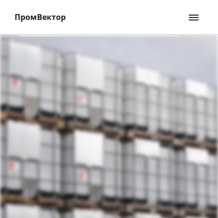
ПромВектор